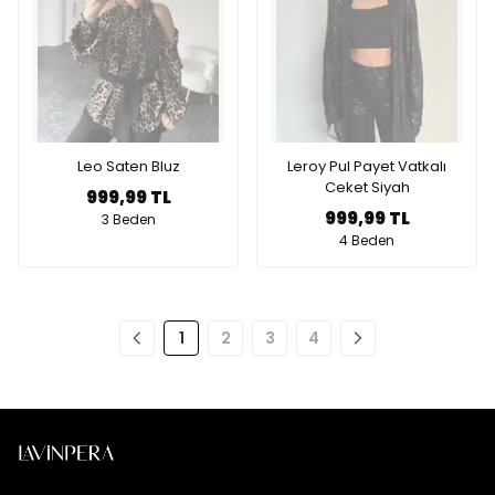
Leo Saten Bluz
Leroy Pul Payet Vatkalı
Ceket Siyah
999,99 TL
999,99 TL
3 Beden
4 Beden
1
2
3
4