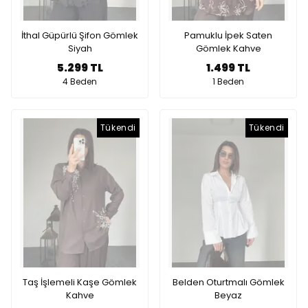
İthal Güpürlü Şifon Gömlek
Pamuklu İpek Saten
Siyah
Gömlek Kahve
5.299 TL
1.499 TL
4 Beden
1 Beden
Tükendi
Tükendi
Taş İşlemeli Kaşe Gömlek
Belden Oturtmalı Gömlek
Kahve
Beyaz