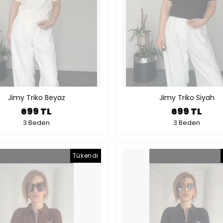
Jimy Triko Beyaz
Jimy Triko Siyah
699 TL
699 TL
3 Beden
3 Beden
Tükendi