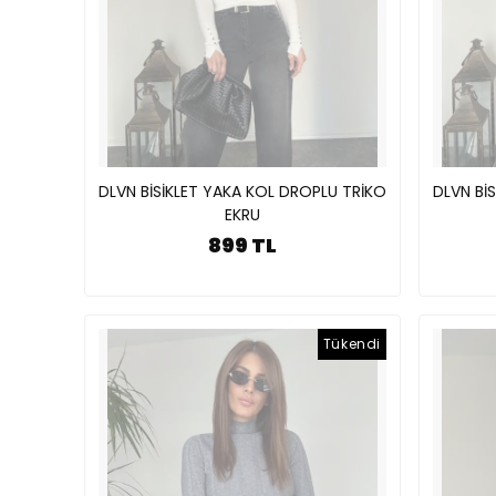
DLVN BİSİKLET YAKA KOL DROPLU TRİKO
DLVN Bİ
EKRU
899 TL
Tükendi