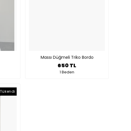
Massı Düğmeli Triko Bordo
650 TL
1 Beden
Tükendi