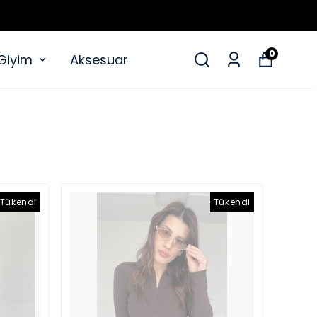
0
 Giyim
Aksesuar
Tükendi
Tükendi