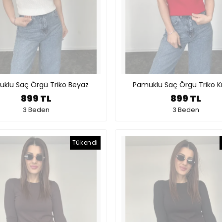
klu Saç Örgü Triko Beyaz
Pamuklu Saç Örgü Triko Kı
899 TL
899 TL
3 Beden
3 Beden
Tükendi