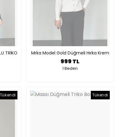
LU TRİKO
Mrka Model Gold Düğmeli Hırka Krem
999 TL
1 Beden
Tükendi
Tükendi