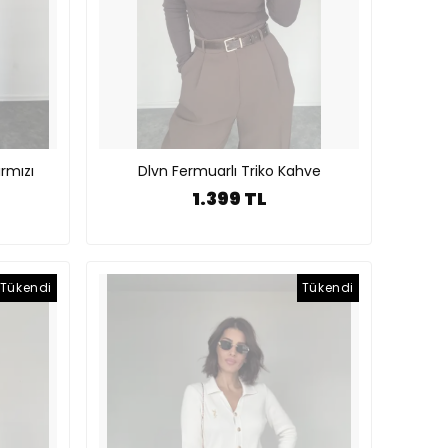
rmızı
Dlvn Fermuarlı Triko Kahve
1.399 TL
Tükendi
Tükendi