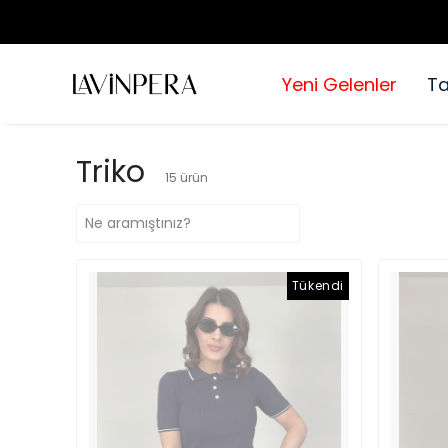
Yeni Gelenler
T
Triko
15
ürün
Tükendi