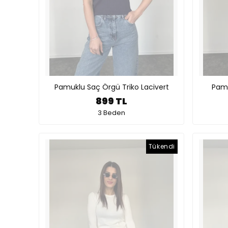
Pamuklu Saç Örgü Triko Lacivert
Pamu
899 TL
3 Beden
Tükendi