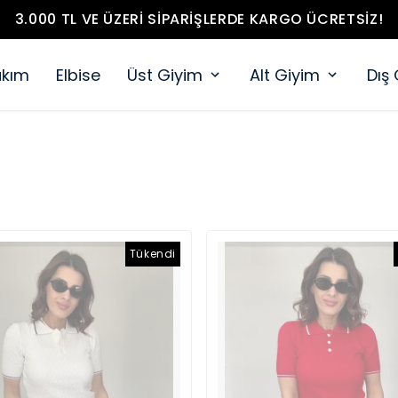
3.000 TL VE ÜZERI SIPARIŞLERDE KARGO ÜCRETSIZ!
akım
Elbise
Üst Giyim
Alt Giyim
Dış
Tükendi