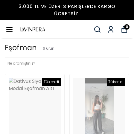
ARIŞLERDE KARGO
3.000 TL VE ÜZERI SIP
!
ÜCRETSIZ
0
Eşofman
6
ürün
Tükendi
Tükendi