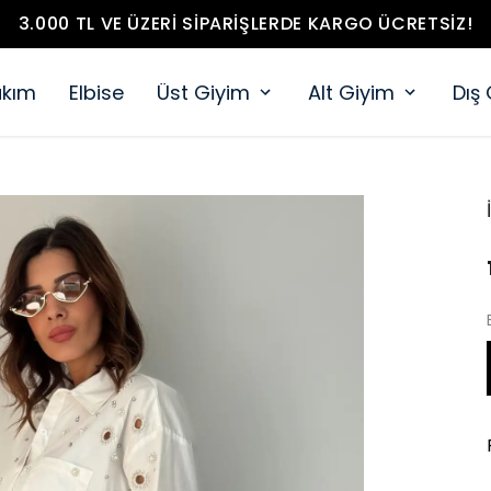
3.000 TL VE ÜZERI SIPARIŞLERDE KARGO ÜCRETSIZ!
akım
Elbise
Üst Giyim
Alt Giyim
Dış