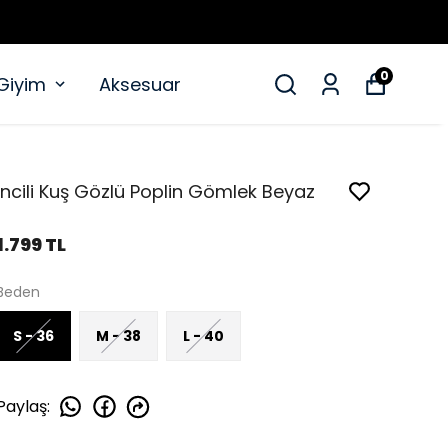
0
 Giyim
Aksesuar
İncili Kuş Gözlü Poplin Gömlek Beyaz
1.799 TL
Beden
S - 36
M - 38
L - 40
Paylaş
: