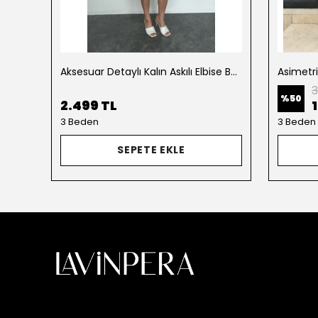
Aksesuar Detaylı Kalın Askılı Elbise Beyaz
Asimetr
3
%
50
2.499 TL
3 Beden
3 Beden
SEPETE EKLE