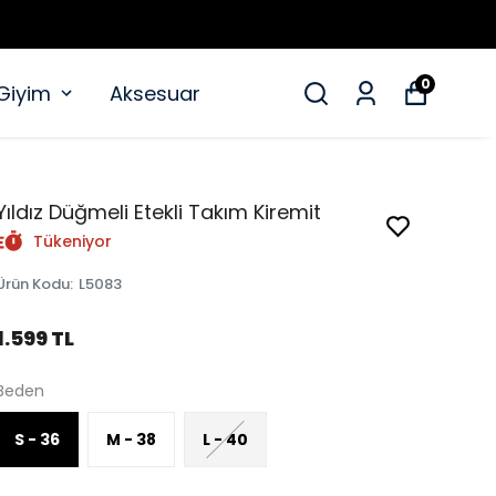
0
 Giyim
Aksesuar
Yıldız Düğmeli Etekli Takım Kiremit
Tükeniyor
Ürün Kodu
:
L5083
1.599 TL
Beden
S - 36
M - 38
L - 40