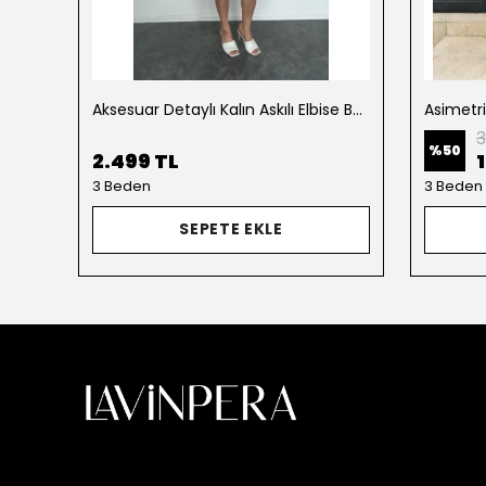
Aksesuar Detaylı Kalın Askılı Elbise Beyaz
Asimetr
3
%
50
2.499 TL
3 Beden
3 Beden
SEPETE EKLE