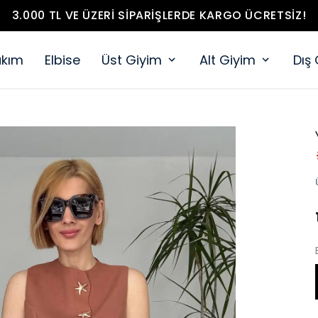
3.000 TL VE ÜZERI SIPARIŞLERDE KARGO ÜCRETSIZ!
akım
Elbise
Üst Giyim
Alt Giyim
Dış