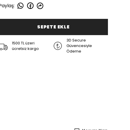
Paylaş
:
SEPETE EKLE
3D Secure
1500 TL üzeri
Güvencesiyle
ücretsiz kargo
Ödeme