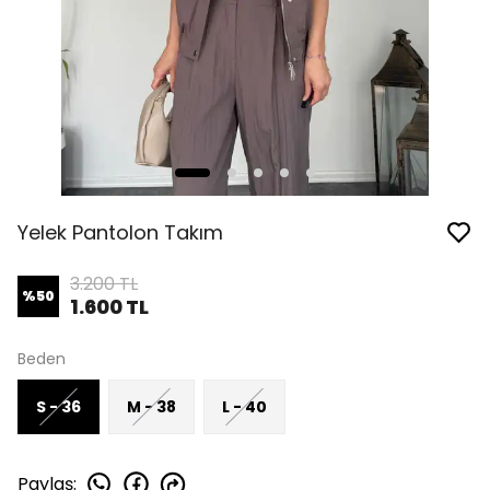
Yelek Pantolon Takım
3.200 TL
%
50
1.600 TL
Beden
S - 36
M - 38
L - 40
Paylaş
: