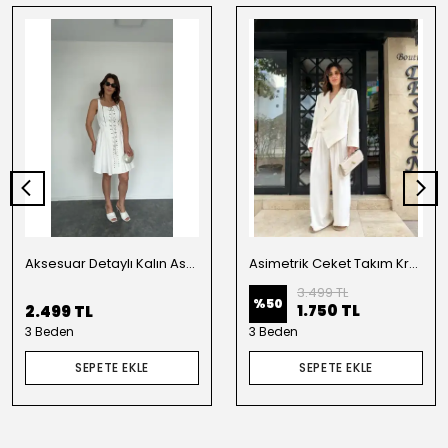
Aksesuar Detaylı Kalın Askılı Elbise Beyaz
Asimetrik Ceket Takım Krem
3.499 TL
%
50
1.750 TL
2.499 TL
3 Beden
3 Beden
SEPETE EKLE
SEPETE EKLE