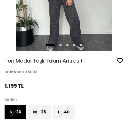
Tori Modal Taşlı Takım Antrasit
Ürün Kodu
:
L5083
1.199 TL
Beden
S - 36
M - 38
L - 40