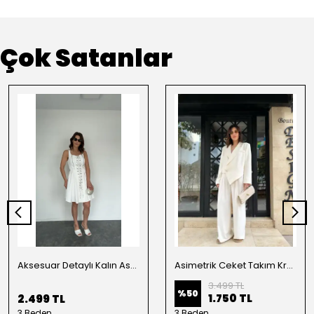
Çok Satanlar
Aksesuar Detaylı Kalın Askılı Elbise Beyaz
Asimetrik Ceket Takım Krem
3.499 TL
%
50
1.750 TL
2.499 TL
3 Beden
3 Beden