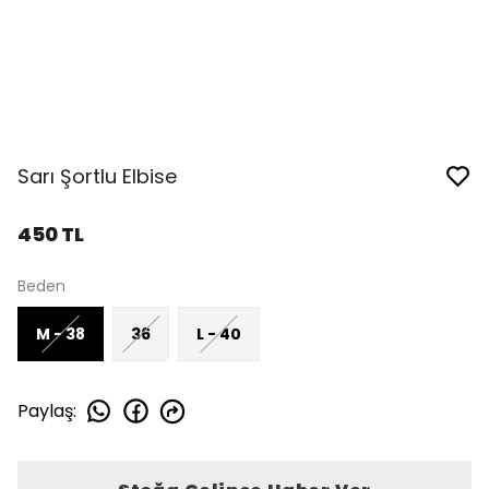
Sarı Şortlu Elbise
450 TL
Beden
M - 38
36
L - 40
Paylaş
: