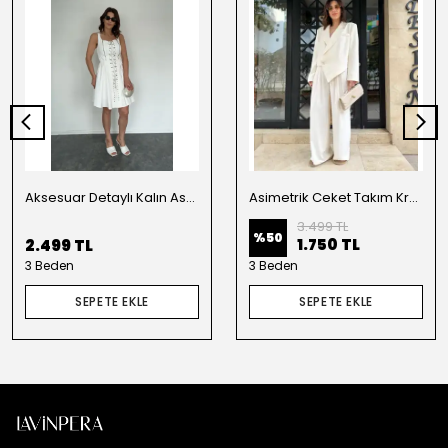
Aksesuar Detaylı Kalın Askılı Elbise Beyaz
Asimetrik Ceket Takım Krem
3.499 TL
%
50
1.750 TL
2.499 TL
3 Beden
3 Beden
SEPETE EKLE
SEPETE EKLE