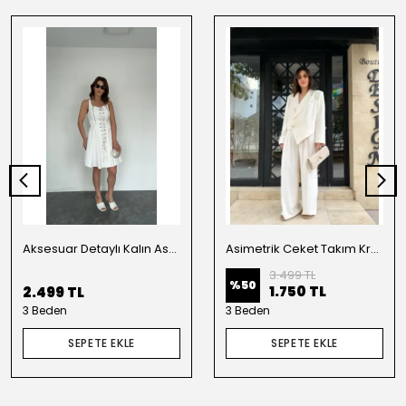
Aksesuar Detaylı Kalın Askılı Elbise Beyaz
Asimetrik Ceket Takım Krem
3.499 TL
%
50
1.750 TL
2.499 TL
3 Beden
3 Beden
SEPETE EKLE
SEPETE EKLE