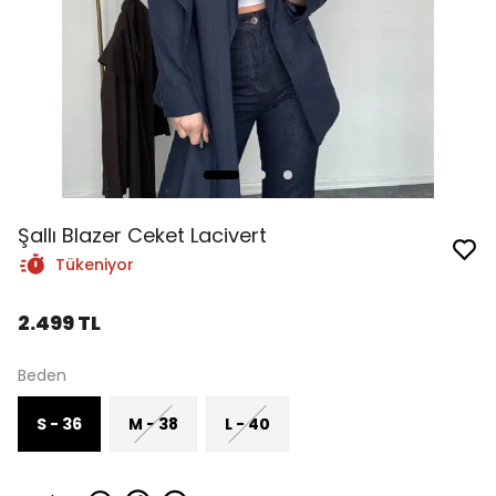
Şallı Blazer Ceket Lacivert
Tükeniyor
2.499 TL
Beden
S - 36
M - 38
L - 40