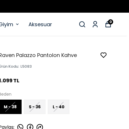
0
 Giyim
Aksesuar
Raven Palazzo Pantolon Kahve
Ürün Kodu
:
L5083
1.099 TL
Beden
M - 38
S - 36
L - 40
Paylaş
: