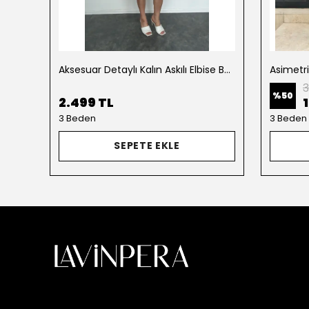
Aksesuar Detaylı Kalın Askılı Elbise Beyaz
Asimetr
3
%
50
2.499 TL
3 Beden
3 Beden
SEPETE EKLE