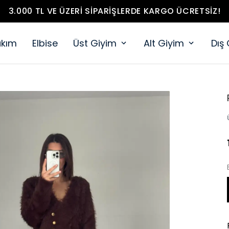
3.000 TL VE ÜZERI SIPARIŞLERDE KARGO ÜCRETSIZ!
akım
Elbise
Üst Giyim
Alt Giyim
Dış