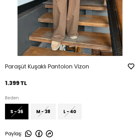
Paraşüt Kuşaklı Pantolon Vizon
1.399 TL
Beden
S - 36
M - 38
L - 40
Paylaş
: