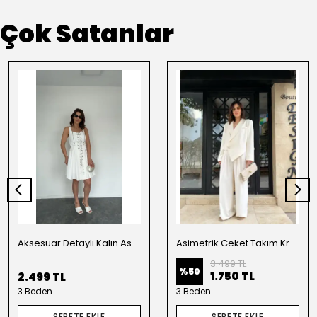
Çok Satanlar
Aksesuar Detaylı Kalın Askılı Elbise Beyaz
Asimetrik Ceket Takım Krem
3.499 TL
%
50
1.750 TL
2.499 TL
3 Beden
3 Beden
SEPETE EKLE
SEPETE EKLE