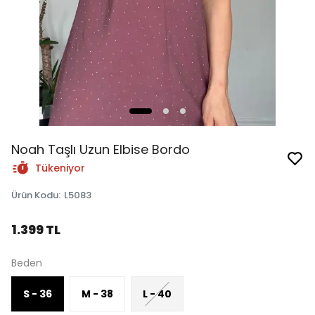
Noah Taşlı Uzun Elbise Bordo
Tükeniyor
Ürün Kodu
:
L5083
1.399 TL
Beden
S - 36
M - 38
L - 40