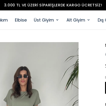
3.000 TL VE ÜZERI SIPARIŞLERDE KARGO ÜCRETSIZ!
akım
Elbise
Üst Giyim
Alt Giyim
Dış