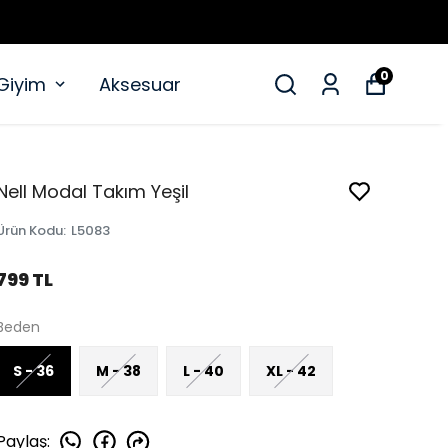
0
 Giyim
Aksesuar
Nell Modal Takım Yeşil
Ürün Kodu
:
L5083
799 TL
Beden
S - 36
M - 38
L - 40
XL - 42
Paylaş
: