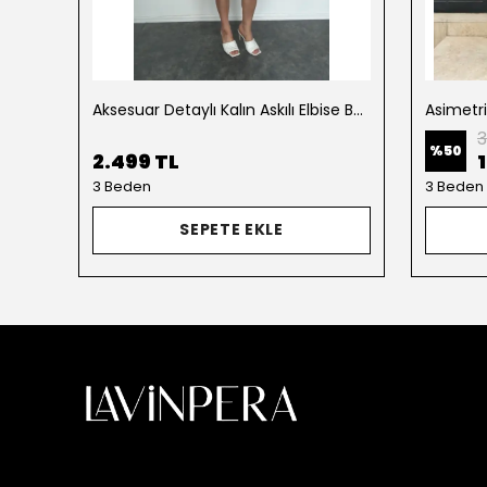
Aksesuar Detaylı Kalın Askılı Elbise Beyaz
Asimetr
3
%
50
2.499 TL
3 Beden
3 Beden
SEPETE EKLE