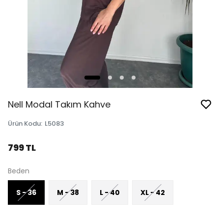
Nell Modal Takım Kahve
Ürün Kodu
:
L5083
799 TL
Beden
S - 36
M - 38
L - 40
XL - 42