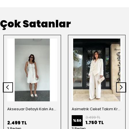
Çok Satanlar
Aksesuar Detaylı Kalın Askılı Elbise Beyaz
Asimetrik Ceket Takım Krem
3.499 TL
%
50
1.750 TL
2.499 TL
3 Beden
3 Beden