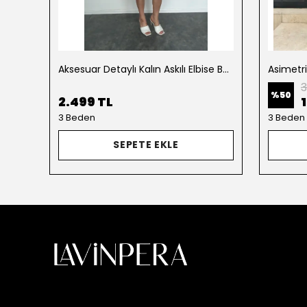
Aksesuar Detaylı Kalın Askılı Elbise Beyaz
Asimetr
3
%
50
2.499 TL
3 Beden
3 Beden
SEPETE EKLE