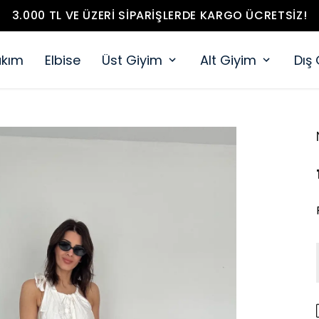
3.000 TL VE ÜZERI SIPARIŞLERDE KARGO ÜCRETSIZ!
akım
Elbise
Üst Giyim
Alt Giyim
Dış