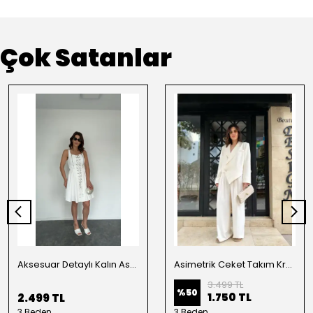
Çok Satanlar
Aksesuar Detaylı Kalın Askılı Elbise Beyaz
Asimetrik Ceket Takım Krem
3.499 TL
%
50
1.750 TL
2.499 TL
3 Beden
3 Beden