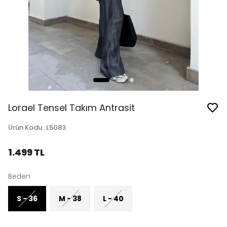
Lorael Tensel Takım Antrasit
Ürün Kodu
:
L5083
1.499 TL
Beden
S - 36
M - 38
L - 40