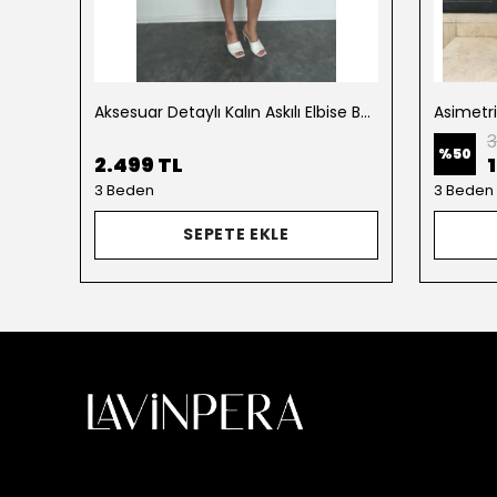
Aksesuar Detaylı Kalın Askılı Elbise Beyaz
Asimetr
3
%
50
2.499 TL
3 Beden
3 Beden
SEPETE EKLE