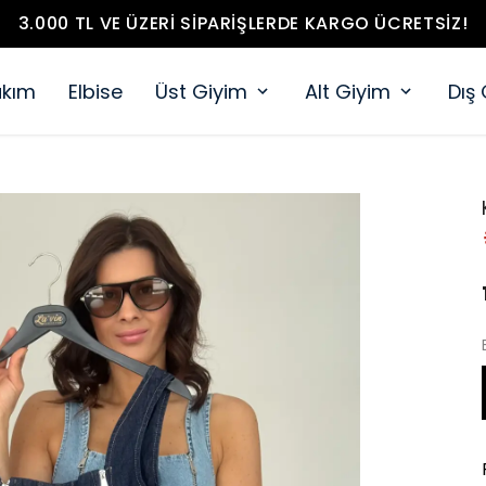
3.000 TL VE ÜZERI SIPARIŞLERDE KARGO ÜCRETSIZ!
akım
Elbise
Üst Giyim
Alt Giyim
Dış