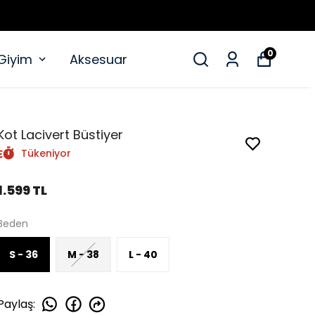
0
 Giyim
Aksesuar
Kot Lacivert Büstiyer
Tükeniyor
1.599 TL
Beden
S - 36
M - 38
L - 40
Paylaş
: