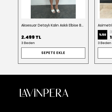
Aksesuar Detaylı Kalın Askılı Elbise Beyaz
Asimetr
3
%
50
2.499 TL
3 Beden
3 Beden
SEPETE EKLE