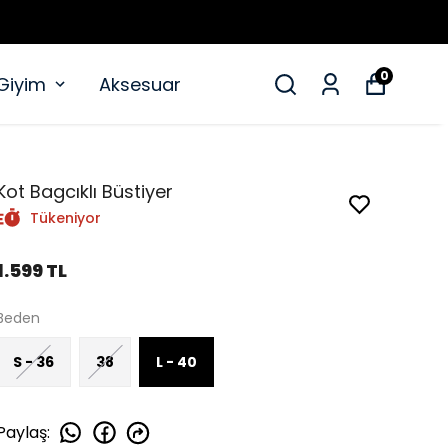
0
 Giyim
Aksesuar
Kot Bagcıklı Büstiyer
Tükeniyor
1.599 TL
Beden
S - 36
38
L - 40
Paylaş
: