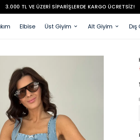
3.000 TL VE ÜZERI SIPARIŞLERDE KARGO ÜCRETSIZ!
akım
Elbise
Üst Giyim
Alt Giyim
Dış