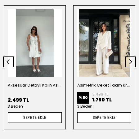
Aksesuar Detaylı Kalın Askılı Elbise Beyaz
Asimetrik Ceket Takım Krem
3.499 TL
%
50
1.750 TL
2.499 TL
3 Beden
3 Beden
SEPETE EKLE
SEPETE EKLE