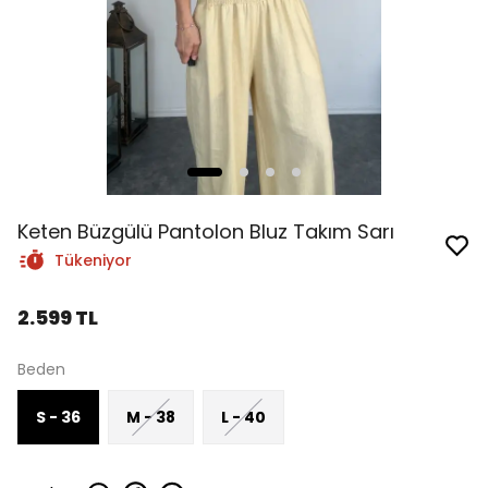
Keten Büzgülü Pantolon Bluz Takım Sarı
Tükeniyor
2.599 TL
Beden
S - 36
M - 38
L - 40