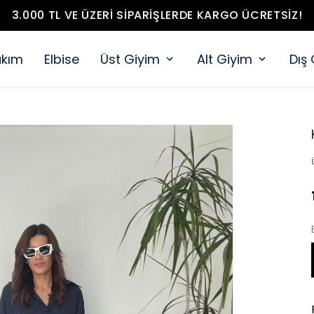
3.000 TL VE ÜZERI SIPARIŞLERDE KARGO ÜCRETSIZ!
akım
Elbise
Üst Giyim
Alt Giyim
Dış