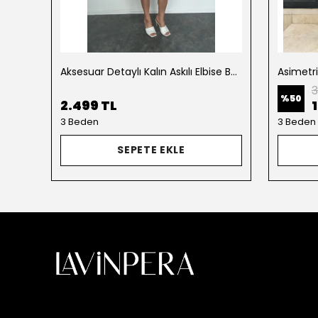
Aksesuar Detaylı Kalın Askılı Elbise Beyaz
Asimetr
3
%
50
2.499 TL
3 Beden
3 Beden
SEPETE EKLE