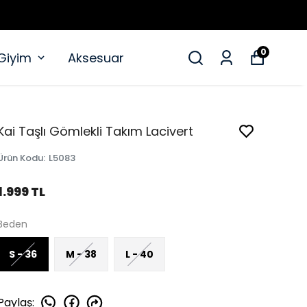
0
 Giyim
Aksesuar
Kai Taşlı Gömlekli Takım Lacivert
Ürün Kodu
:
L5083
1.999 TL
Beden
S - 36
M - 38
L - 40
Paylaş
: