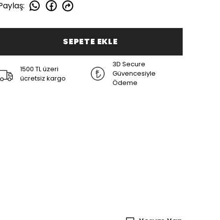
Paylaş
:
SEPETE EKLE
3D Secure
1500 TL üzeri
Güvencesiyle
ücretsiz kargo
Ödeme