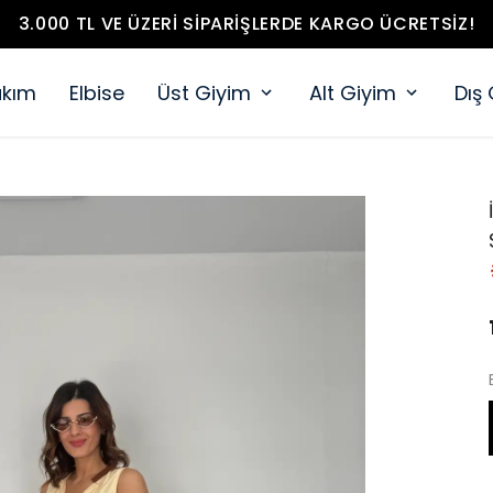
3.000 TL VE ÜZERI SIPARIŞLERDE KARGO ÜCRETSIZ!
akım
Elbise
Üst Giyim
Alt Giyim
Dış