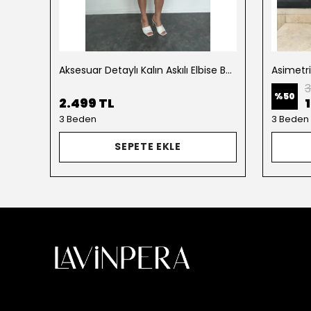
Aksesuar Detaylı Kalın Askılı Elbise Beyaz
Asimetr
3
%
50
2.499 TL
3 Beden
3 Beden
SEPETE EKLE