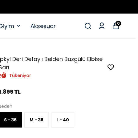
0
 Giyim
Aksesuar
İpkyl Deri Detaylı Belden Büzgülü Elbise
Sarı
Tükeniyor
1.899 TL
Beden
S - 36
M - 38
L - 40