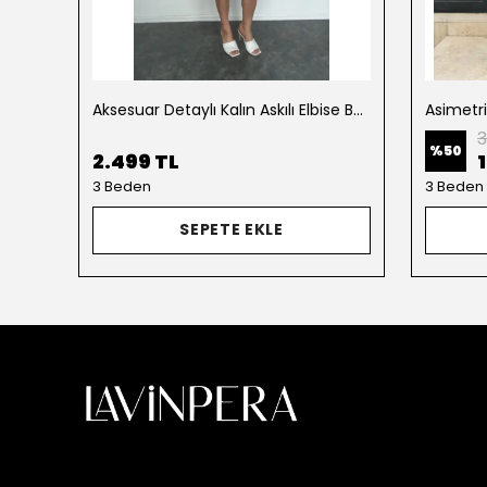
Aksesuar Detaylı Kalın Askılı Elbise Beyaz
Asimetr
3
%
50
2.499 TL
3 Beden
3 Beden
SEPETE EKLE