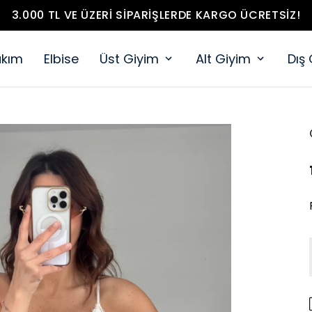
3.000 TL VE ÜZERI SIPARIŞLERDE KARGO ÜCRETSIZ!
akım
Elbise
Üst Giyim
Alt Giyim
Dış