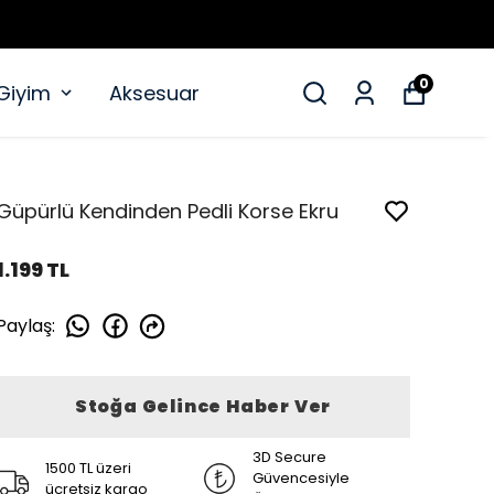
0
 Giyim
Aksesuar
Güpürlü Kendinden Pedli Korse Ekru
1.199 TL
Paylaş
:
Stoğa Gelince Haber Ver
3D Secure
1500 TL üzeri
Güvencesiyle
ücretsiz kargo