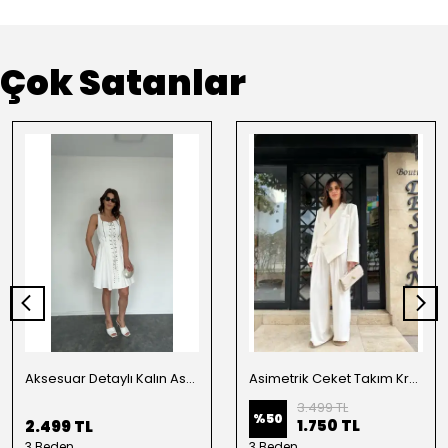
Çok Satanlar
Aksesuar Detaylı Kalın Askılı Elbise Beyaz
Asimetrik Ceket Takım Krem
3.499 TL
%
50
1.750 TL
2.499 TL
3 Beden
3 Beden