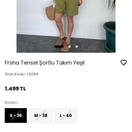
Frsha Tensel Şortlu Takım Yeşil
Ürün Kodu
:
L5083
1.499 TL
Beden
S - 36
M - 38
L - 40