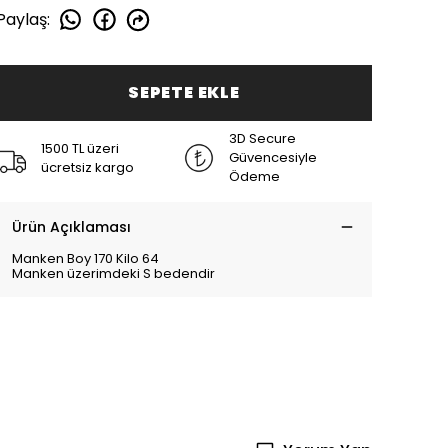
Paylaş
:
SEPETE EKLE
3D Secure
1500 TL üzeri
Güvencesiyle
ücretsiz kargo
Ödeme
Ürün Açıklaması
Manken Boy 170 Kilo 64
Manken üzerimdeki S bedendir