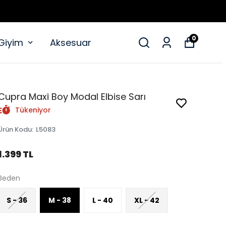
0
 Giyim
Aksesuar
Cupra Maxi Boy Modal Elbise Sarı
Tükeniyor
Ürün Kodu
:
L5083
1.399 TL
Beden
S - 36
M - 38
L - 40
XL - 42