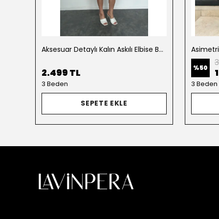
Aksesuar Detaylı Kalın Askılı Elbise Beyaz
Asimetr
3
%
50
2.499 TL
3 Beden
3 Beden
SEPETE EKLE