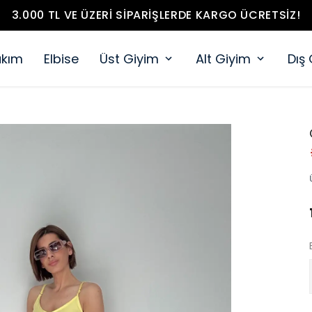
3.000 TL VE ÜZERI SIPARIŞLERDE KARGO ÜCRETSIZ!
akım
Elbise
Üst Giyim
Alt Giyim
Dış