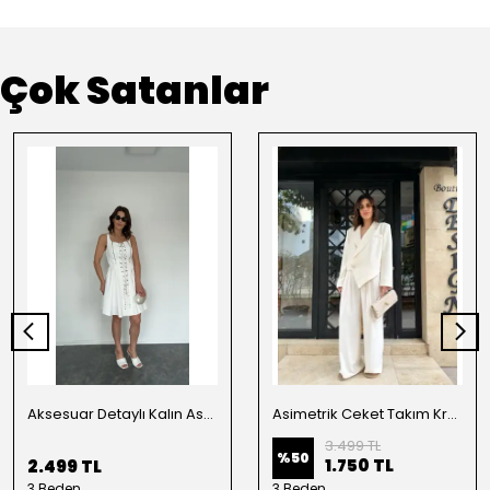
Çok Satanlar
Aksesuar Detaylı Kalın Askılı Elbise Beyaz
Asimetrik Ceket Takım Krem
3.499 TL
%
50
1.750 TL
2.499 TL
3 Beden
3 Beden