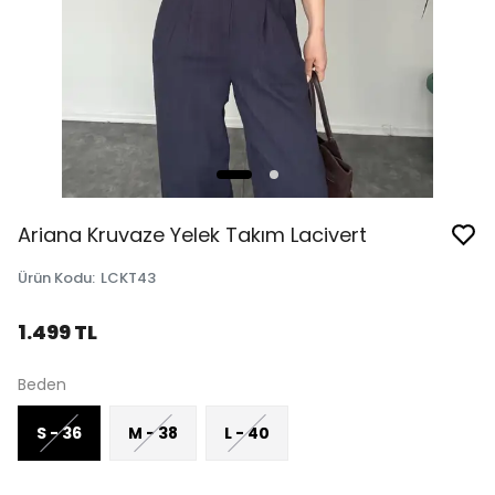
Ariana Kruvaze Yelek Takım Lacivert
Ürün Kodu
:
LCKT43
1.499 TL
Beden
S - 36
M - 38
L - 40