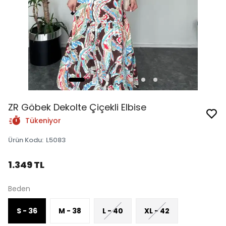
ZR Göbek Dekolte Çiçekli Elbise
Tükeniyor
Ürün Kodu
:
L5083
1.349 TL
Beden
S - 36
M - 38
L - 40
XL - 42