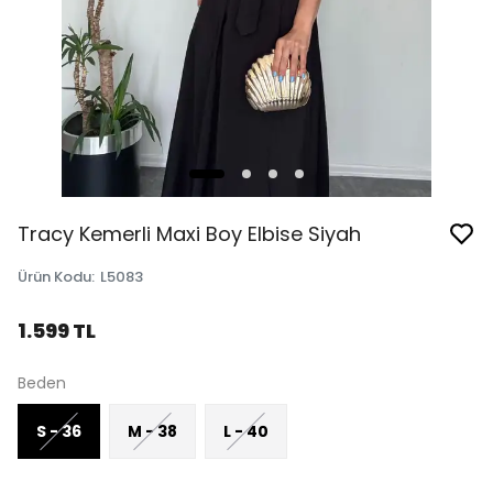
Tracy Kemerli Maxi Boy Elbise Siyah
Ürün Kodu
:
L5083
1.599 TL
Beden
S - 36
M - 38
L - 40