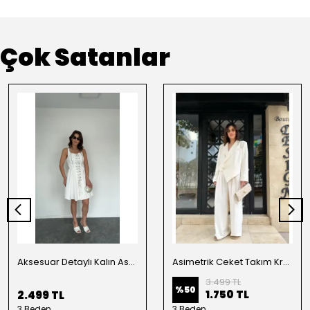
Çok Satanlar
Aksesuar Detaylı Kalın Askılı Elbise Beyaz
Asimetrik Ceket Takım Krem
3.499 TL
%
50
1.750 TL
2.499 TL
3 Beden
3 Beden